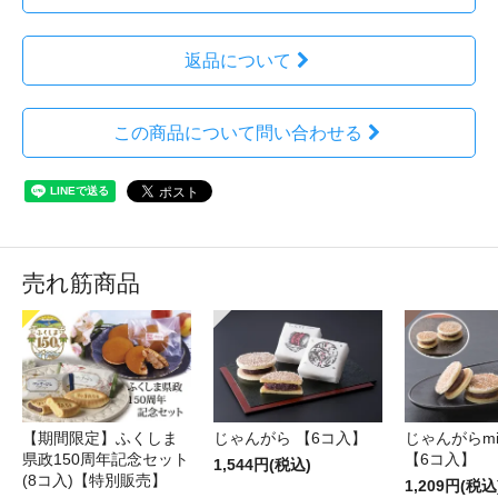
返品について
この商品について問い合わせる
売れ筋商品
【期間限定】ふくしま
じゃんがら 【6コ入】
じゃんがらmin
県政150周年記念セット
【6コ入】
1,544円(税込)
(8コ入)【特別販売】
1,209円(税込