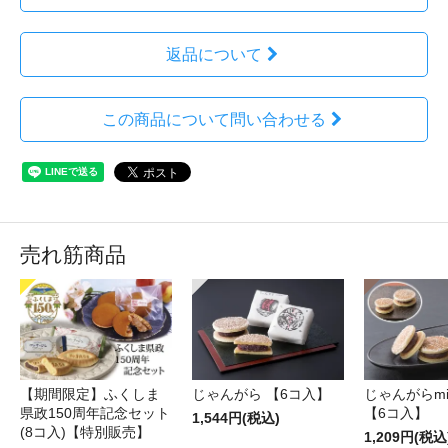
返品について
この商品について問い合わせる
売れ筋商品
【期間限定】ふくしま
じゃんがら 【6コ入】
じゃんがらmin
県政150周年記念セット
【6コ入】
1,544円(税込)
(8コ入)【特別販売】
1,209円(税込